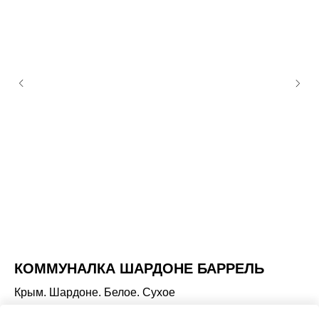
КОММУНАЛКА ШАРДОНЕ БАРРЕЛЬ
M
Крым. Шардоне. Белое. Сухое
Ит
6 100
р.
3 