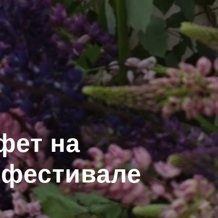
фет на
 фестивале